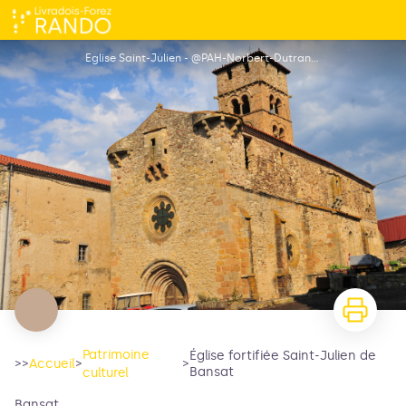
Église fortifiée Saint-Julien de Bansat
Eglise Saint-Julien - @PAH-Norbert-Dutranoy
Patrimoine
Église fortifiée Saint-Julien de
>>
Accueil
>
>
Bansat
culturel
Bansat