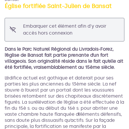
Église fortifiée Saint-Julien de Bansat
Voir l'image en plein écran
Embarquer cet élément afin d'y avoir
accès hors connexion
Dans le Parc Naturel Régional du Livradois-Forez,
l’église de Bansat fait partie prenante d’un fort
villageois. Son originalité réside dans le fait qu’elle ait
été fortifiée, vraisemblablement au 15ème siècle.
L’édifice actuel est gothique et daterait pour ses
parties les plus anciennes du 13ème siècle. La nef
s’ouvre à l’ouest par un portail dont les voussures
brisées retombent sur des chapiteaux discrètement
figurés. La surélévation de l’église a été effectuée à la
fin du 15è s. ou au début du 16è s. pour abriter une
vaste chambre haute flanquée d’éléments défensifs,
sans doute plus dissuasifs qu’actifs. Sur la façade
principale, la fortification se manifeste par la