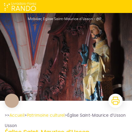
Église Saint-Maurice d'Usson
Mobilier, Eglise Saint-Maurice d'Usson - @PAH-Norbert-Dutranoy
>>
Accueil
>
Patrimoine culturel
>
Église Saint-Maurice d'Usson
Usson