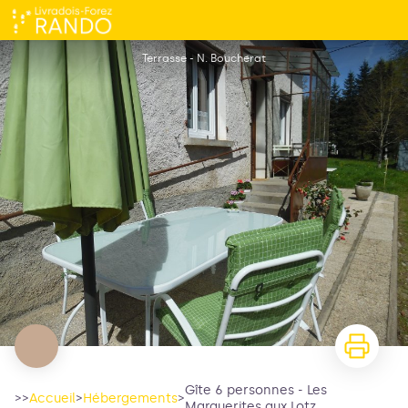
Gîte 6 personnes - Les Marguerites aux Lotz
Terrasse - N. Boucherat
Gîte 6 personnes - Les
>>
Accueil
>
Hébergements
>
Marguerites aux Lotz