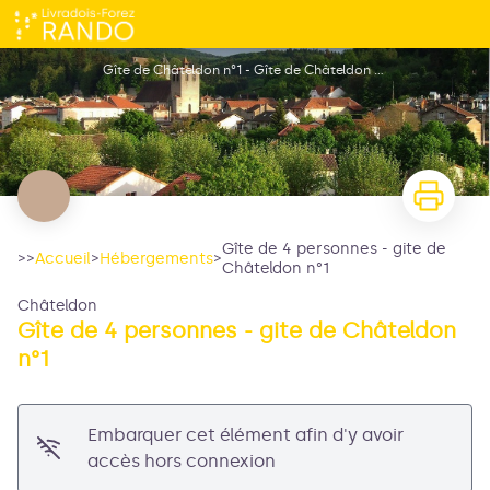
Gîte de 4 personnes - gite de Châteldon n°1
Gîte de Châteldon n°1 - Gîte de Châteldon n°1
Gîte de 4 personnes - gite de
>>
Accueil
>
Hébergements
>
Châteldon n°1
Voir l'image en plein écran
Châteldon
Gîte de 4 personnes - gite de Châteldon
n°1
Embarquer cet élément afin d'y avoir
accès hors connexion