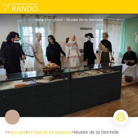
Musée de la Dentelle
salle Mongheal - Musée de la dentelle
>>
Accueil
>
Artisanat et Saveurs
>
Musée de la Dentelle