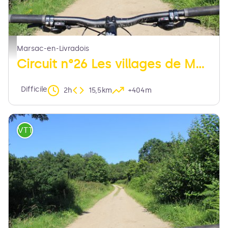
chemin - MDT LF
Marsac-en-Livradois
Circuit n°26 Les villages de Marsac
Difficile
2h
15,5km
+404m
VTT