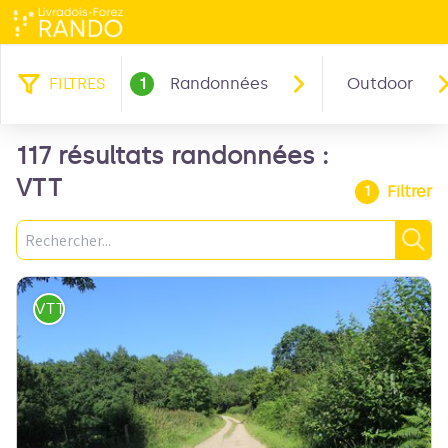
FILTRES
1
Randonnées
Outdoor
117 résultats randonnées :
VTT
Filtrer
1
Recherche
Rec
VTT