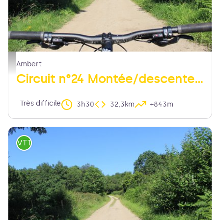
chemin - MDT LF
Ambert
Circuit n°24 Montée/descente des Pradeaux
Très difficile
3h30
32,3km
+843m
VTT