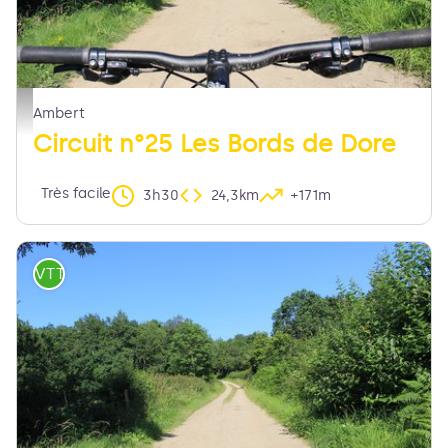
chemin - MDT LF
Ambert
Circuit n°25 Les Bords de Dore
Très facile
3h30
24,3km
+171m
VTT