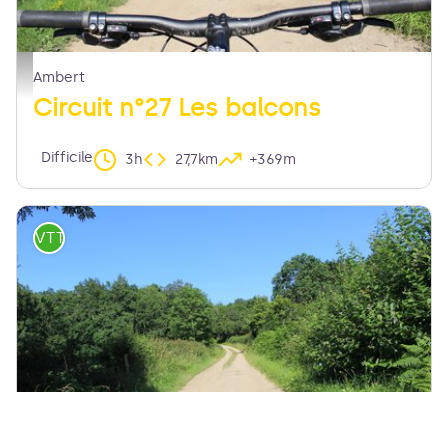
chemin - MDT LF
Ambert
Circuit n°27 Les balcons
Difficile
3h
27,7km
+369m
VTT