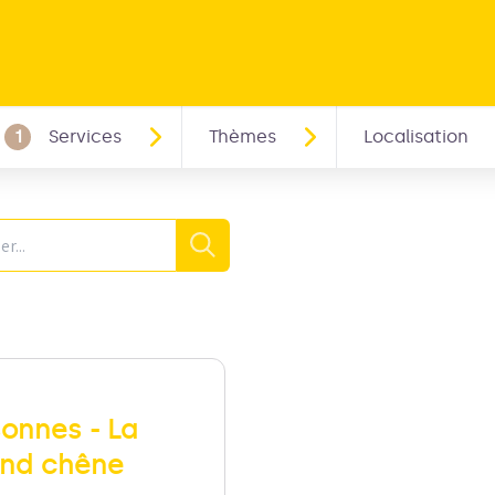
1
Services
Thèmes
Localisation
he
Recherche
onnes - La
and chêne