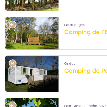
Cabane perchée - Lorene BONJEAN
Hébergements
Sauxillanges
Camping de l'
SAS Accueil Auvergne
Hébergements
Orléat
Camping de Po
Camping de Pont-Astier - Mairie
Hébergements
Saint-Amant-Roche-Savi