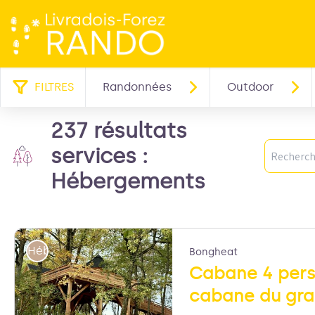
FILTRES
Randonnées
Outdoor
237 résultats
Recherc
services :
Hébergements
Hébergements
Bongheat
Cabane 4 pers
cabane du gr