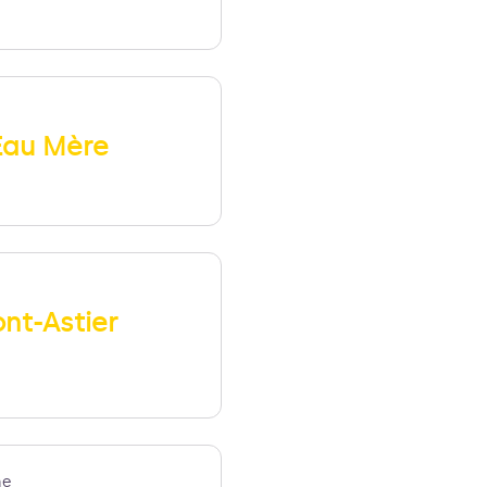
Eau Mère
nt-Astier
ne