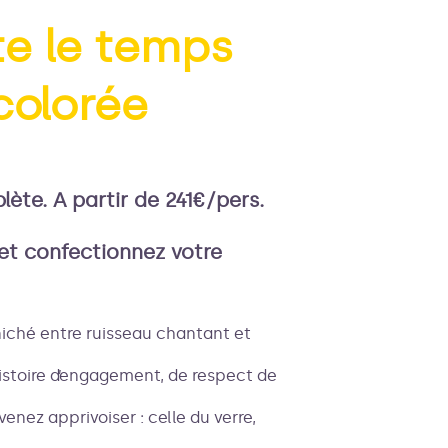
ste le temps
colorée
'image en plein écran
lète. A partir de 241€/pers.
et confectionnez votre
niché entre ruisseau chantant et
istoire d’engagement, de respect de
venez apprivoiser : celle du verre,