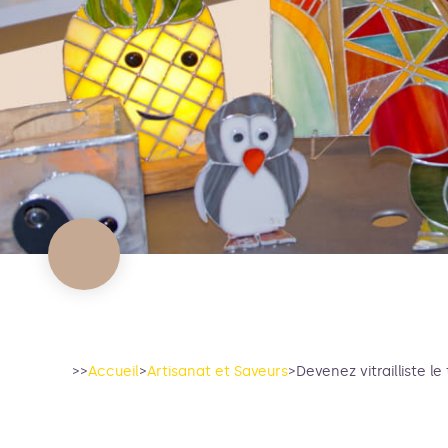
>>
Accueil
>
Artisanat et Saveurs
>
Devenez vitrailliste l